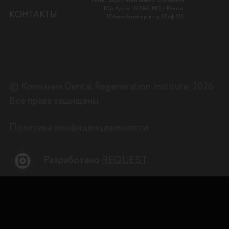
Регистрационный номер: 1318866694
Юр. Адрес: 143962, МО, г. Реутов,
КОНТАКТЫ
Юбилейный пр-кт, д. 67, оф.213.
© Компания Dental Regeneration Institute, 2026
Все права защищены.
Политика конфиденциальности
Разработано
REQUEST