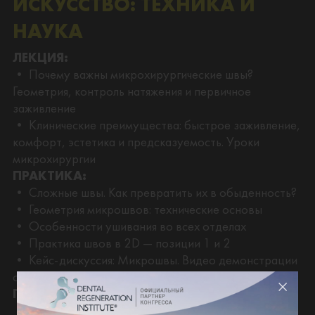
ИСКУССТВО: ТЕХНИКА И
НАУКА
ЛЕКЦИЯ:
• Почему важны микрохирургические швы?
Геометрия, контроль натяжения и первичное
заживление
• Клинические преимущества: быстрое заживление,
комфорт, эстетика и предсказуемость. Уроки
микрохирургии
ПРАКТИКА:
• Сложные швы. Как превратить их в обыденность?
• Геометрия микрошвов: технические основы
• Особенности ушивания во всех отделах
• Практика швов в 2D — позиции 1 и 2
• Кейс-дискуссия: Микрошвы. Видео демонстрации
операций и разбор клинических кейсов
ПРАКТИКА:
• 2D практика швов — позиции 3 и 4