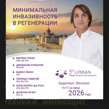
ЛЕКЦИЯ:
• Эстетическое микрохирургическое планирование.
Цифровой протокол для простых и сложных случаев
• Кейс-дискуссия: Принятие решений
• Как правильно выбрать технику в каждом
конкретном случае?
ПРАКТИКА:
• Как избежать осложнений и обеспечить комфорт
пациенту? Микрошвы для плотного прилегания
тканей
• Устранение натяжения и ушивание стык в стык
• Закрытие донорской зоны: непрерывный шов и
оптимизация заживления
ДЕНЬ 3. НОВЫЕ ПОДХОДЫ К
ЗАКРЫТИЮ РЕЦЕССИЙ:
ТЕХНИКИ, МЕНЯЮЩИЕ