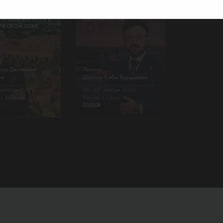
ТРУКТИВНАЯ
ПЛАСТИКА МЯГКИХ ТКАНЕЙ
НТАЛЬНАЯ И
В ОБЛАСТИ ЗУБОВ И
ЧЕСКАЯ ХИРУРГИЯ В
ИМПЛАНТАТОВ
ЧЕСКОЙ ЗОНЕ
сор Джованни
Лектор:
ли
Доктор Саба Хурцилава
 октября 2026
06 - 07 ноября 2026
г. Болонья
Россия, г. Омск
50000
₽