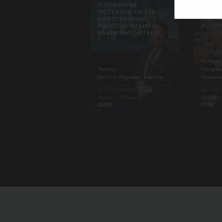
УСЛОЖНЕННЫЕ
РЕКОНС
ПРОТОКОЛЫ РАБОТЫ С
ПАРОДО
МЯГКОТКАННЫМИ
ПЛАСТИ
ТРАНСПЛАНТАТАМИ НА
ЭСТЕТИ
ЗУБАХ И ИМПЛАНТАТАХ
Лектор:
Лектор:
Профес
Доктор Лоренцо Тавелли
Зуккел
21 - 23 октября 2026
26 - 28
Россия, г. Москва
Италия, 
2300
€
3700
€