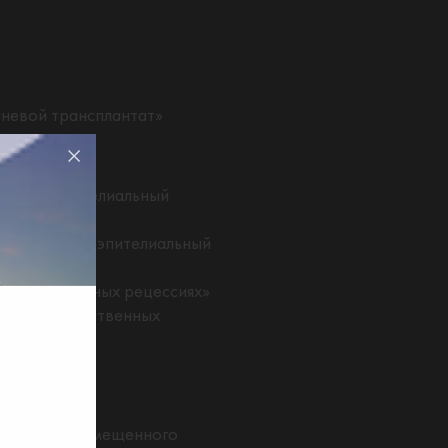
сневой трансплантат»
ях. Cубэпителиальный
цессиях. Cубэпителиальный
 при единичных рецессиях»
т при множественных
тоннеля
коронально-смещенного