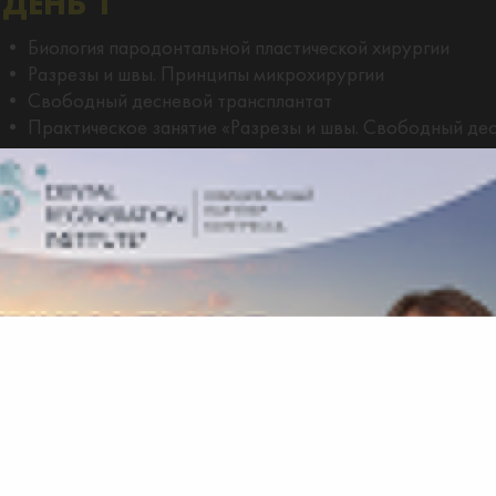
ДЕНЬ 1
• Биология пародонтальной пластической хирургии
• Разрезы и швы. Принципы микрохирургии
• Свободный десневой трансплантат
• Практическое занятие «Разрезы и швы. Свободный де
ДЕНЬ 2
• Коронально смещенный лоскут при единичных рецесси
соединительнотканный трансплантат
• Коронально-смещенный лоскут при множественных ре
соединительнотканный трансплантат
• Практическое занятие «Коронально-смещенный лоскут
• Практическое занятие «Коронально-смещенный лоску
рецессиях»
ДЕНЬ 3
• Модифицированная техника коронально-смещенного 
• Практическое занятие «Модифицированная техника 