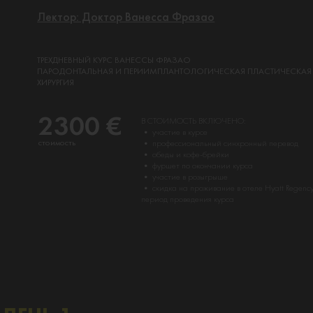
Лектор: Доктор Ванесса Фразао
ТРЕХДНЕВНЫЙ КУРС ВАНЕССЫ ФРАЗАО
ПАРОДОНТАЛЬНАЯ И ПЕРИИМПЛАНТОЛОГИЧЕСКАЯ ПЛАСТИЧЕСКАЯ
ХИРУРГИЯ
2300 €
В СТОИМОСТЬ ВКЛЮЧЕНО:
• участие в курсе
стоимость
• профессиональный синхронный перевод
• обеды и кофе-брейки
• фуршет по окончании курса
• участие в розыгрыше
• скидка на проживание в отеле Hyatt Regency P
период проведения курса