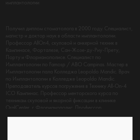
имплантологии
Получил диплом стоматолога в 2000 году. Специалист,
магистр и доктор наук в области имплантологии.
Профессор AllOn4, скуловой и анкерной техник в
Кампинасе, Форталезе, Сан-Жозе-ду-Риу-Прету,
Порту и Флорианополисе. Специалист по
Имплантологии по Famosp / ABO Campinas. Мастер в
Имплантологии пала Колледжа Leopoldo Mandic. Врач
по Имплантологии в Колледже Leopoldo Mandic.
Преподаватель курсов погружения в Технику All-On-4
ICO Кампинас. Профессор менторского курса по
техникам скуловой и якорной фиксации в клинике
OralCenter, г. Флорианополис. Профессор
иммерсионного курса по технике All-on-4 в Институте
Стоматологической Помощи в г. Порту (Португалия).
Соавтор книги «Клинические решения в тотальной
реабилитации на имплантатах без костных