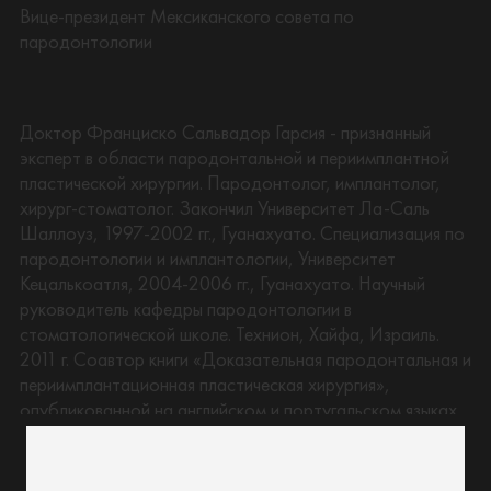
Вице-президент Мексиканского совета по
пародонтологии
Доктор Франциско Сальвадор Гарсия - признанный
эксперт в области пародонтальной и периимплантной
пластической хирургии. Пародонтолог, имплантолог,
хирург-стоматолог. Закончил Университет Ла-Саль
Шаллоуз, 1997‑2002 гг., Гуанахуато. Специализация по
пародонтологии и имплантологии, Университет
Кецалькоатля, 2004‑2006 гг., Гуанахуато. Научный
руководитель кафедры пародонтологии в
стоматологической школе. Технион, Хайфа, Израиль.
2011 г. Соавтор книги «Доказательная пародонтальная и
периимплантационная пластическая хирургия»,
опубликованной на английском и португальском языках.
Издательство Springer, ред. д-р Леандро Шамброне,
2015 г., Соавтор книги «Успехи в парадонтологической
хирургии», опубликованной на английском языке в